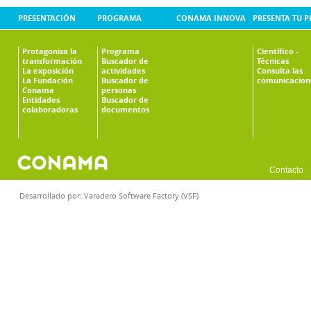
PRESENTACIÓN
PROGRAMA
CONAMA INNOVA
PRESENTA TU 
Protagoniza la
Programa
Científico -
transformación
Buscador de
Técnicas
La exposición
actividades
Consulta las
La Fundación
Buscador de
comunicacion
Conama
personas
Entidades
Buscador de
colaboradoras
documentos
Contacto
Desarrollado por:
Varadero Software Factory (VSF)